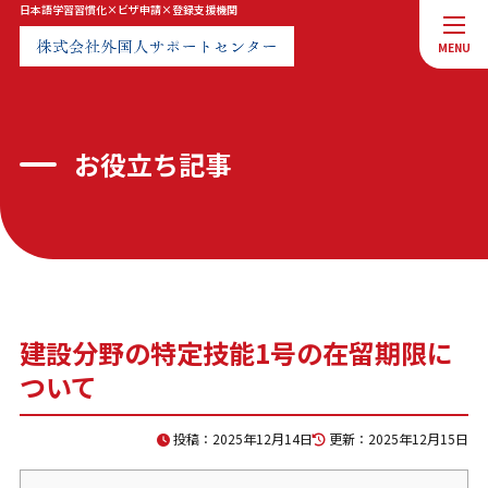
日本語学習習慣化×ビザ申請×登録支援機関
MENU
MENU
トップページ
会社案内
お役立ち記事
サービス案内
お知らせ
お問合せ
プライバシーポリシー
建設分野の特定技能1号の在留期限に
ついて
お問合せ
投稿：2025年12月14日
更新：2025年12月15日