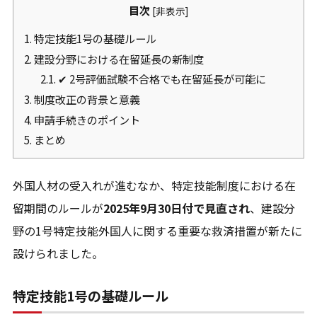
目次
[
非表示
]
ご質問やご相談がございましたら、お気軽にお問合せく
ださい。
1.
特定技能1号の基礎ルール
専門スタッフが丁寧に対応いたします。
2.
建設分野における在留延長の新制度
2.1.
✔ 2号評価試験不合格でも在留延長が可能に
3.
制度改正の背景と意義
03-6161-6189
4.
申請手続きのポイント
平日8:00～17:00(土日・祝日を除く)
5.
まとめ
外国人材の受入れが進むなか、特定技能制度における在
メールから相談する
留期間のルールが
2025年9月30日付で見直され
、建設分
24時間365日受付
野の1号特定技能外国人に関する重要な救済措置が新たに
設けられました。
特定技能1号の基礎ルール
対応地域