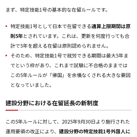
まず、特定技能1号の基本的な在留ルールです。
【日本語学習習慣化】全国対応
【就労ビザ業務】全国対応
特定技能1号として日本で在留できる
通算上限期間は原
【登録支援機関業務】東京23区
則5年
とされています。これは、更新を何度行っても合
計で5年を超える在留は原則認められません。
そのため、特定技能1号で就労できる期間は最大5年ま
でという枠があり、これまで試験に不合格のままでは
この5年ルールが「帰国」を余儀なくされる大きな要因
となっていました。
建設分野における在留延長の新制度
この5年ルールに対して、2025年9月30日より施行された
運用要領の改正により、
建設分野の特定技能1号外国人に