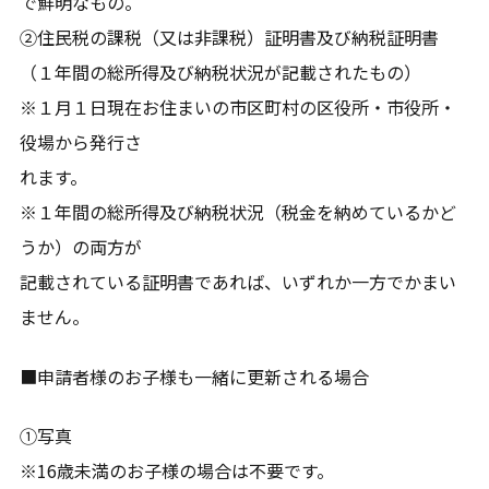
で鮮明なもの。
②住民税の課税（又は非課税）証明書及び納税証明書
【日本語学習習慣化】全国対応
（１年間の総所得及び納税状況が記載されたもの）
【就労ビザ業務】全国対応
【登録支援機関業務】東京23区
※１月１日現在お住まいの市区町村の区役所・市役所・
役場から発行さ
れます。
※１年間の総所得及び納税状況（税金を納めているかど
うか）の両方が
記載されている証明書であれば、いずれか一方でかまい
ません。
■申請者様のお子様も一緒に更新される場合
①写真
※16歳未満のお子様の場合は不要です。