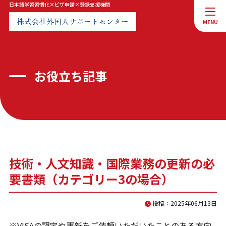
日本語学習習慣化×ビザ申請×登録支援機関
MENU
MENU
トップページ
会社案内
お役立ち記事
サービス案内
お知らせ
お問合せ
プライバシーポリシー
技術・人文知識・国際業務の更新の必
要書類（カテゴリー3の場合）
お問合せ
投稿：2025年06月13日
※VISAの認定や更新をご依頼いただいたことのある方向