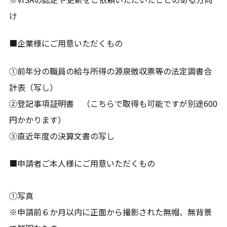
ご質問やご相談がございましたら、お気軽にお問合せく
け
ださい。
専門スタッフが丁寧に対応いたします。
■企業様にご用意いただくもの
①前年分の職員の給与所得の源泉徴収票等の法定調書合
03-6161-6189
計表（写し）
平日8:00～17:00(土日・祝日を除く)
②登記事項証明書 （こちらで取得も可能ですが別途600
円かかります）
メールから相談する
③直近年度の決算文書の写し
24時間365日受付
■申請者ご本人様にご用意いただくもの
①写真
※申請前６か月以内に正面から撮影された無帽、無背景
対応地域