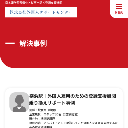
日本語学習習慣化×ビザ申請×登録支援機関
MENU
MENU
トップページ
会社案内
解決事例
サービス案内
お知らせ
お問合せ
プライバシーポリシー
横浜駅｜外国人雇用のための登録支援機関
乗り換えサポート事例
業種：飲食業（和食）
企業規模：スタッフ20名（2店舗経営）
お問合せ
所在地：横浜駅周辺
相談内容：アルバイトとして勤務していた外国人を正社員雇用するた
めの在留資格申請