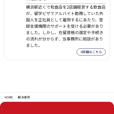
横浜駅近くで和食店を2店舗経営する飲食店
ご質問やご相談がございましたら、お気軽にお問合せく
が、留学ビザでアルバイト勤務していた外
ださい。
専門スタッフが丁寧に対応いたします。
国人を正社員として雇用するにあたり、登
録支援機関のサポートを受ける必要があり
ました。しかし、在留資格の選定や手続き
の流れが分からず、当事務所に相談があり
03-6161-6189
ました。
平日8:00～17:00(土日・祝日を除く)
詳細はこちら
メールから相談する
24時間365日受付
HOME
解決事例
対応地域